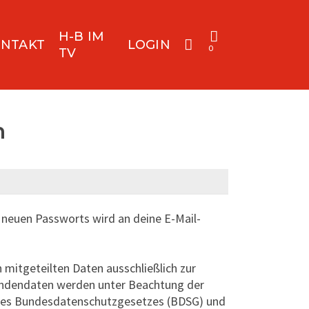
H-B IM
NTAKT
LOGIN
0
TV
n
s neuen Passworts wird an deine E-Mail-
 mitgeteilten Daten ausschließlich zur
undendaten werden unter Beachtung der
 des Bundesdatenschutzgesetzes (BDSG) und