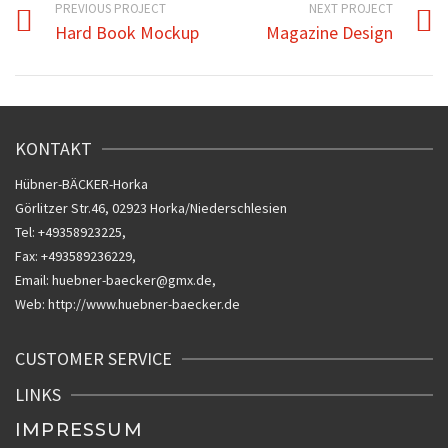
PREVIOUS PROJECT
NEXT PROJECT
Hard Book Mockup
Magazine Design
KONTAKT
Hübner-BÄCKER-Horka
Görlitzer Str.46, 02923 Horka/Niederschlesien
Tel: +49358923225,
Fax: +493589236229,
Email: huebner-baecker@gmx.de,
Web: http://www.huebner-baecker.de
CUSTOMER SERVICE
LINKS
IMPRESSUM