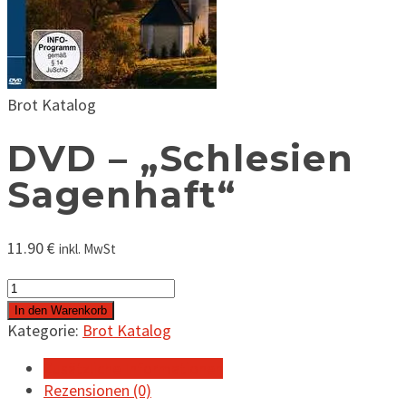
Brot Katalog
DVD – „Schlesien
Sagenhaft“
11.90
€
inkl. MwSt
DVD
-
In den Warenkorb
"Schlesien
Kategorie:
Brot Katalog
Sagenhaft"
Zusätzliche Informationen
Menge
Rezensionen (0)