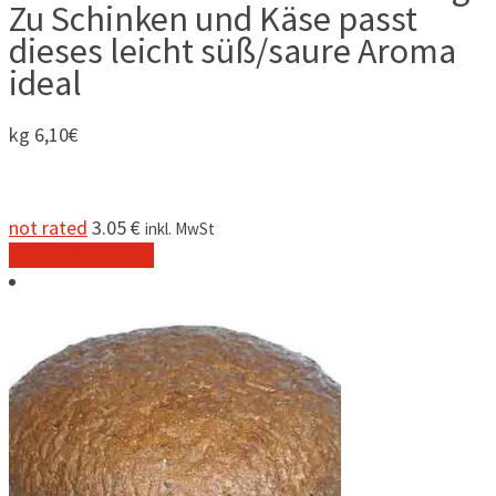
Zu Schinken und Käse passt
dieses leicht süß/saure Aroma
ideal
kg 6,10€
not rated
3.05
€
inkl. MwSt
In den Warenkorb