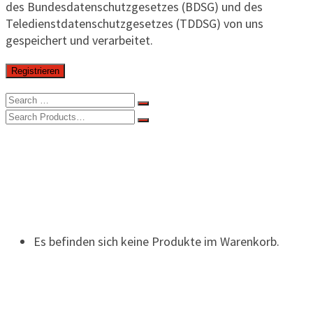
des Bundesdatenschutzgesetzes (BDSG) und des
Teledienstdatenschutzgesetzes (TDDSG) von uns
gespeichert und verarbeitet.
Registrieren
Search
for:
Search
for:
Home
Über uns
Partner
Online Shop
Kontakt
H-B im TV
Es befinden sich keine Produkte im Warenkorb.