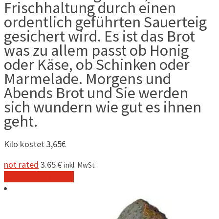
Frischhaltung durch einen
ordentlich geführten Sauerteig
gesichert wird. Es ist das Brot
was zu allem passt ob Honig
oder Käse, ob Schinken oder
Marmelade. Morgens und
Abends Brot und Sie werden
sich wundern wie gut es ihnen
geht.
Kilo kostet 3,65€
not rated
3.65
€
inkl. MwSt
Dieses
Ausführung wählen
Produkt
weist
mehrere