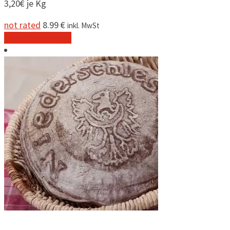
3,20€ je Kg
not rated
8.99
€
inkl. MwSt
In den Warenkorb